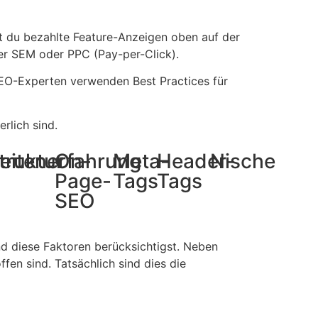
t du bezahlte Feature-Anzeigen oben auf der
er SEM oder PPC (Pay-per-Click).
SEO-Experten verwenden Best Practices für
rlich sind.
truktur
eitenerfahrung
On-
Meta-
Header-
Nische
Page-
Tags
Tags
SEO
d diese Faktoren berücksichtigst. Neben
fen sind. Tatsächlich sind dies die