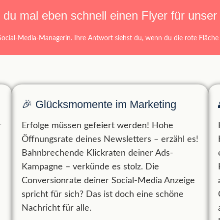
 du mal eben schnell einen Flyer für unser
„Nein, das ist nicht mein Job.“
Social-Media-Managerin. Ihre Antwort siehst du, wenn du die rote Fläche 
🎉 Glücksmomente im Marketing
r
Erfolge müssen gefeiert werden! Hohe
Öffnungsrate deines Newsletters – erzähl es!
n
Bahnbrechende Klickraten deiner Ads-
Kampagne – verkünde es stolz. Die
Conversionrate deiner Social-Media Anzeige
spricht für sich? Das ist doch eine schöne
Nachricht für alle.